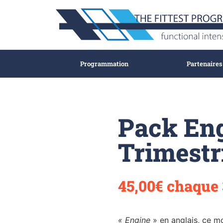
Programmation
Partenaires
Pack En
Trimestr
45,00
€
chaque 
« Engine
» en anglais, ce m