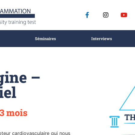
Séminaires
Interviews
gine –
iel
3 mois
oteur cardiovasculaire qui nous