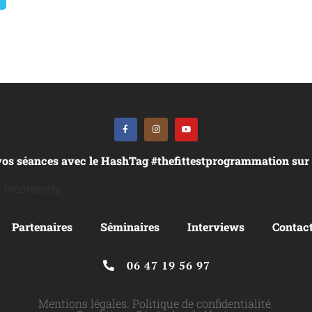
vos séances avec le HashTag #thefittestprogrammation sur
incorrectly.
Partenaires
Séminaires
Interviews
Contac
06 47 19 56 97
Mentions légales
.
Politique de confidentialité
.