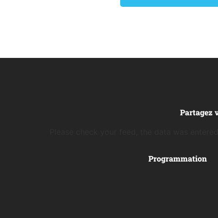
Partagez 
Please check your feed, the data was entered 
Programmation